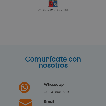
Paulina Farías
Picadilloz
×
Carolina Gómez
Grace O'malley
cerámicas
Comunícate con
Ramiro Maffei
nosotros
San Vicente
Ingeniería
Whatsapp
+569 6685 8455
Email