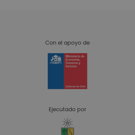
Susana Ñancucheo
Kokavi
Con el apoyo de
Pamela Espinoza
Vidas Orgánicas
Cristóbal Vidal
Bug Leather Design
Ejecutado por
Patricio Muñoz
El tenedor Chilote